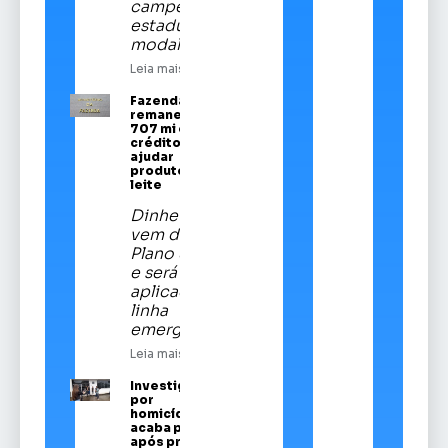
campeã
estadual da
modalidade
Leia mais
Fazenda
remaneja R$
707 mi em
crédito para
ajudar
produtores de
leite
Dinheiro
vem do
Plano Safra
e será
aplicado em
linha
emergencial
Leia mais
Investigado
por
homicídios
acaba preso
após prestar