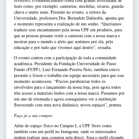
fevereiro, o estabelecimento conta com grande diversidade de
itens como, por exemplo, camisetas, mochilas, xícaras, guarda-
chuva e muito mais. Presente no evento, a reitora da
Universidade, professora Dra. Bernadete Dalmolin, aponta que
o momento representa a realização de um sonho. “Queríamos
traduzir esse encantamento pela nossa UPF em produtos, para
que as pessoas possam vestir a camiseta com a nossa marca e
mostrar para o mundo o afeto que sentimos por ela, pela
educação e por tudo que vivemos aqui dentro”, ressalta.
O evento contou com a participação de toda a comunidade
acadêmica. Presidente da Fundação Universidade de Passo
Fundo (FUPF), Luiz Fernando Pereira Neto, também esteve
presente e frisou o trabalho em equipe necessário para que esse
momento acontecesse. “Preciso parabenizar todos os
envolvidos para o lançamento da nossa loja, pois agora todos
têm acesso a materiais lindos com a nossa marca. Passamos por
um ano de retomada e agora conseguimos ver a instituição
florescendo com uma nova dinâmica, novos espaços”, pontua.
Faça já a sua compra
Além do espaço físico no Campus I, a UPF Store conta
também com um perfil no Instagram, onde os interessados
podem realizar suas compras pela direct. Siga o perfil clicando