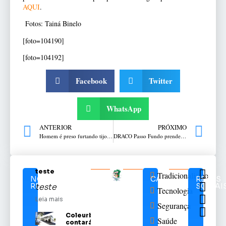
AQUI
.
Fotos: Tainá Binelo
[foto=104190]
[foto=104192]
Facebook
Twitter
WhatsApp
ANTERIOR
PRÓXIMO
Homem é preso furtando tijolos em construção em Erechim
DRACO Passo Fundo prende indivíduo por roubo a coletivo
teste
Tradicionalismo
NOTÍCIAS
CATEGORIAS
REDES
RELACIONADAS
SOCIAI
teste
Tecnologia
Leia mais
Segurança
Coleurb
Saúde
contará com