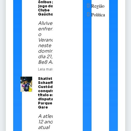
ônibus para
Região
jogo do Sport
Clube
Política
Gaúcho
Alviverde
enfrentará
o
Veranópolis
neste
domingo,
dia 21, na
Be8 Arena
Leia mais
Skatista Alice
Schaeffer
Custódio
conquista
título em
disputa no
Parque da
Gare
A atleta de
12 anos é a
atual