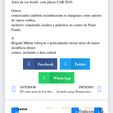
Astra da cor bordô, com placas CAB-5010.
Outros
comerciantes também reconheceram os marginais como autores
de outros roubos,
inclusive cometendo assaltos a pedestres no centro de Passo
Fundo.
A
Brigada Militar reforçou o policiamento nessas áreas de maior
incidência desses
crimes, incluindo a área central.
Facebook
Twitter
WhatsApp
ANTERIOR
PRÓXIMO
STJ reduz pena de José Dirceu de 8 para 4 anos em regime semiaberto
Incêndio atinge Penitenciária de Florianópolis e deixa mortos
teste
Tradicionalismo