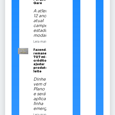
Gare
A atleta de
12 anos é a
atual
campeã
estadual da
modalidade
Leia mais
Fazenda
remaneja R$
707 mi em
crédito para
ajudar
produtores de
leite
Dinheiro
vem do
Plano Safra
e será
aplicado em
linha
emergencial
Leia mais