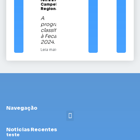
Campeira
Regional
A
programação
classificatória
à Fecars
2024.
Leia mais
Navegação
Noticias Recentes
teste