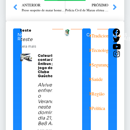
ANTERIOR
PRÓXIMO
Preso suspeito de matar homem com facada em Ibirapuitã
Polícia Civil de Marau efetua prisão por tráfico de drogas
teste
NOTÍCIAS
CATEGORIAS
REDES
Tradicionalismo
RELACIONADAS
SOCIAI
teste
Leia mais
Tecnologia
Coleurb
contará com
ônibus para
Segurança
jogo do Sport
Clube
Gaúcho
Saúde
Alviverde
enfrentará
Região
o
Veranópolis
neste
Política
domingo,
dia 21, na
Be8 Arena