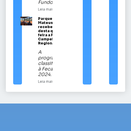
Fundo
Leia mais
Parque Vítor
Mateus Teixeira
recebe a partir
desta quinta-
feira a Festa
Campeira
Regional
A
programação
classificatória
à Fecars
2024.
Leia mais