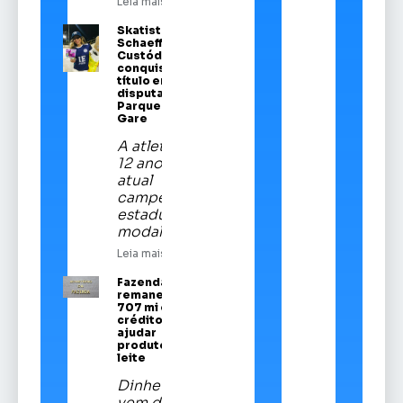
Leia mais
Skatista Alice
Schaeffer
Custódio
conquista
título em
disputa no
Parque da
Gare
A atleta de
12 anos é a
atual
campeã
estadual da
modalidade
Leia mais
Fazenda
remaneja R$
707 mi em
crédito para
ajudar
produtores de
leite
Dinheiro
vem do