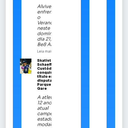
Alviverde
enfrentará
o
Veranópolis
neste
domingo,
dia 21, na
Be8 Arena
Leia mais
Skatista Alice
Schaeffer
Custódio
conquista
título em
disputa no
Parque da
Gare
A atleta de
12 anos é a
atual
campeã
estadual da
modalidade