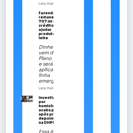
Leia mais
Fazenda
remaneja R$
707 mi em
crédito para
ajudar
produtores de
leite
Dinheiro
vem do
Plano Safra
e será
aplicado em
linha
emergencial
Leia mais
Investigado
por
homicídios
acaba preso
após prestar
depoimento
na DHPP
Essa é a