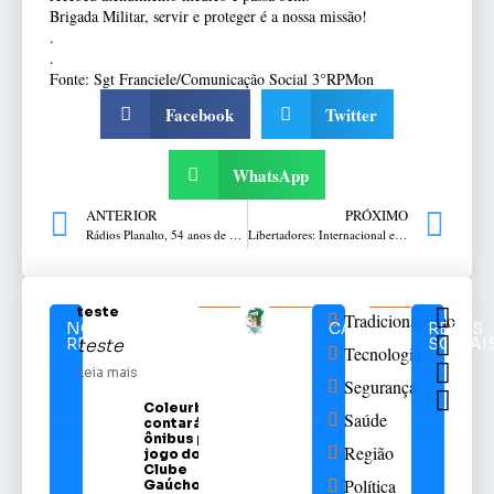
Brigada Militar, servir e proteger é a nossa missão!
.
.
Fonte: Sgt Franciele/Comunicação Social 3°RPMon
Facebook
Twitter
WhatsApp
ANTERIOR
PRÓXIMO
Rádios Planalto, 54 anos de história na radiodifusão!
Libertadores: Internacional estreia com empate na Colômbia
teste
Tradicionalismo
NOTÍCIAS
CATEGORIAS
REDES
RELACIONADAS
SOCIAI
teste
Tecnologia
Leia mais
Segurança
Coleurb
Saúde
contará com
ônibus para
Região
jogo do Sport
Clube
Política
Gaúcho