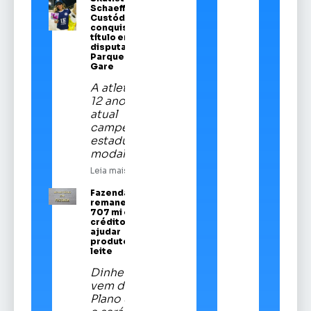
Schaeffer
Custódio
conquista
título em
disputa no
Parque da
Gare
A atleta de
12 anos é a
atual
campeã
estadual da
modalidade
Leia mais
Fazenda
remaneja R$
707 mi em
crédito para
ajudar
produtores de
leite
Dinheiro
vem do
Plano Safra