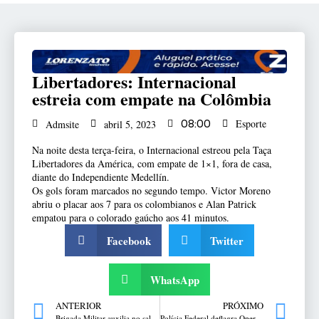
Libertadores: Internacional
estreia com empate na Colômbia
Esporte
Admsite
abril 5, 2023
08:00
Na noite desta terça-feira, o Internacional estreou pela Taça
Libertadores da América, com empate de 1×1, fora de casa,
diante do Independiente Medellín.
Os gols foram marcados no segundo tempo. Victor Moreno
abriu o placar aos 7 para os colombianos e Alan Patrick
empatou para o colorado gaúcho aos 41 minutos.
Facebook
Twitter
WhatsApp
ANTERIOR
PRÓXIMO
Brigada Militar auxilia no salvamento de bebê engasgado em Passo Fundo
Polícia Federal deflagra Operação Variante Gama em Marau