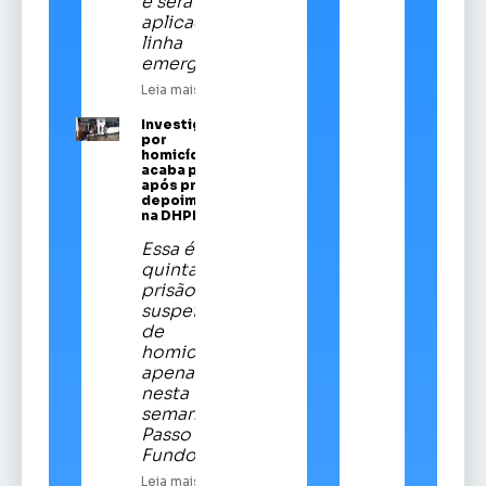
e será
aplicado em
linha
emergencial
Leia mais
Investigado
por
homicídios
acaba preso
após prestar
depoimento
na DHPP
Essa é a
quinta
prisão de
suspeitos
de
homicídios
apenas
nesta
semana em
Passo
Fundo
Leia mais