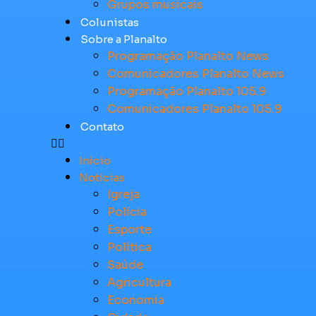
Grupos musicais
Colunistas
Sobre a Planalto
Programação Planalto News
Comunicadores Planalto News
Programação Planalto 105.9
Comunicadores Planalto 105.9
Contato
Início
Notícias
Igreja
Polícia
Esporte
Política
Saúde
Agricultura
Economia