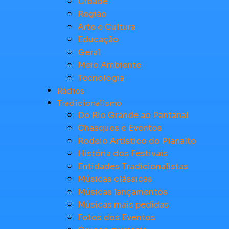
Cidade
Região
Arte e Cultura
Educação
Geral
Meio Ambiente
Tecnologia
Rádios
Tradicionalismo
Do Rio Grande ao Pantanal
Chasques e Eventos
Rodeio Artístico do Planalto
História dos Festivais
Entidades Tradicionalistas
Músicas clássicas
Músicas lançamentos
Músicas mais pedidas
Fotos dos Eventos