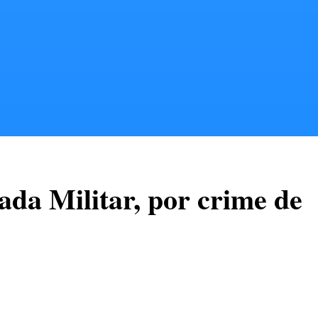
da Militar, por crime de
grou, nesta quarta-feira (08/02), dois cães em situação