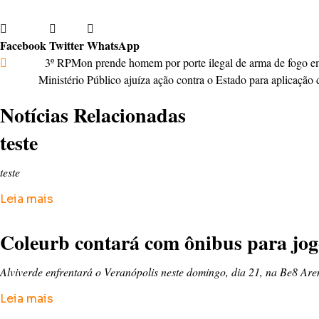
Comando Ambiental: o Braço Verde da Brigada Militar
Facebook
Twitter
WhatsApp
Anterior
3º RPMon prende homem por porte ilegal de arma de fogo 
Próximo
Ministério Público ajuíza ação contra o Estado para aplicaçã
Notícias Relacionadas
teste
teste
Leia mais
Coleurb contará com ônibus para jo
Alviverde enfrentará o Veranópolis neste domingo, dia 21, na Be8 Are
Leia mais