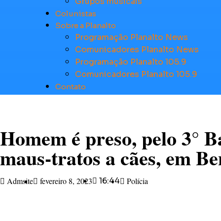
Grupos musicais
Colunistas
Sobre a Planalto
Programação Planalto News
Comunicadores Planalto News
Programação Planalto 105.9
Comunicadores Planalto 105.9
Contato
Homem é preso, pelo 3° Ba
maus-tratos a cães, em B
Admsite
fevereiro 8, 2023
16:44
Polícia
Após uma denúncia via telefone, a equipe, do 3° Batalh