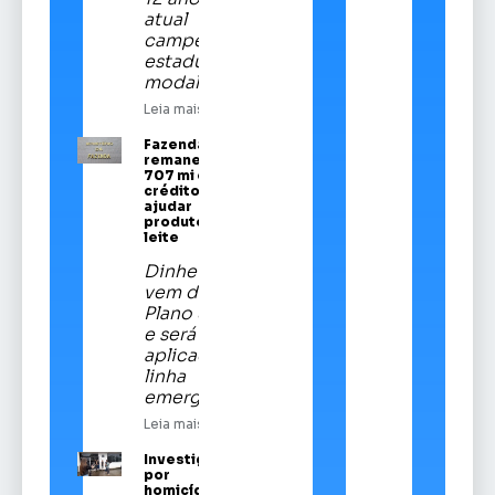
atual
campeã
estadual da
modalidade
Leia mais
Fazenda
remaneja R$
707 mi em
crédito para
ajudar
produtores de
leite
Dinheiro
vem do
Plano Safra
e será
aplicado em
linha
emergencial
Leia mais
Investigado
por
homicídios