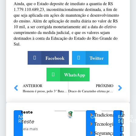
Ainda, que o Estado deposite de imediato a quantia de R$
1.779.110.689,23, inconstitucionalmente destinada, a fim de
que seja aplicada em ações de manutenção e desenvolvimento
do ensino. Além de aplicação de multa diária no valor de R$
10 mil, a ser corrigida monetariamente até a data do efetivo
cumprimento da medida judicial, e que os valores sejam
destinados à conta da Educação do Estado do Rio Grande do
Sul.
Facebook
Twitter
WhatsApp
ANTERIOR
PRÓXIMO
Homem é preso, pelo 3° Batalhão Ambiental da Brigada Militar, por crime de maus-tratos a cães, em Bento Gonçalves
Draco de Carazinho efetua prisão de mulher por trafico de drogas
teste
Tradicionalismo
NOTÍCIAS
CATEGORIAS
REDES
RELACIONADAS
SOCIAI
teste
Tecnologia
Leia mais
Segurança