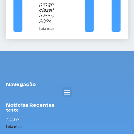
programação
classificatória
à Fecars
2024.
Leia mais
Navegação
Noticias Recentes
teste
teste
Leia mais