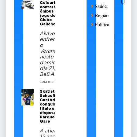
Coleurb
Saúde
contará com
ônibus para
Região
jogo do Sport
Clube
Política
Gaúcho
Alviverde
enfrentará
o
Veranópolis
neste
domingo,
dia 21, na
Be8 Arena
Leia mais
Skatista Alice
Schaeffer
Custódio
conquista
título em
disputa no
Parque da
Gare
A atleta de
12 anos é a