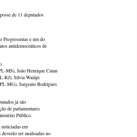
 posse de 11 deputados
o Progressistas e um do
atos antidemocráticos de
o
PL-MS), João Henrique Catan
L-RJ), Silvia Waiãpi
 (PL-MG), Sargento Rodrigues
putados já são
ação de parlamentares
inistério Público.
 noticiadas em
 deverão ser analisadas no