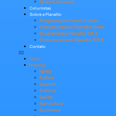
Grupos musicais
Colunistas
Sobre a Planalto
Programação Planalto News
Comunicadores Planalto News
Programação Planalto 105.9
Comunicadores Planalto 105.9
Contato
Início
Notícias
Igreja
Polícia
Esporte
Política
Saúde
Agricultura
Economia