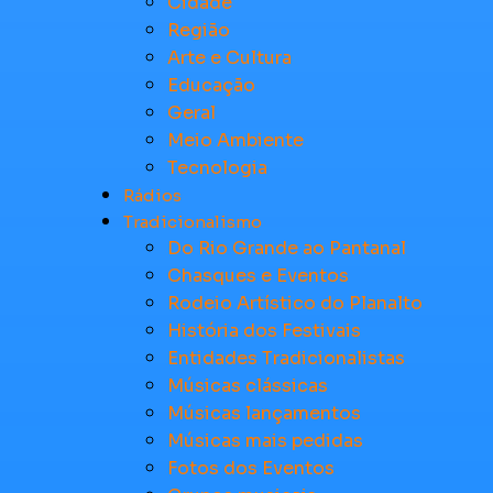
Cidade
Região
Arte e Cultura
Educação
Geral
Meio Ambiente
Tecnologia
Rádios
Tradicionalismo
Do Rio Grande ao Pantanal
Chasques e Eventos
Rodeio Artístico do Planalto
História dos Festivais
Entidades Tradicionalistas
Músicas clássicas
Músicas lançamentos
Músicas mais pedidas
Fotos dos Eventos