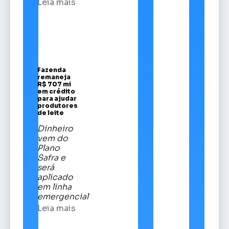
Leia mais
Fazenda
remaneja
R$ 707 mi
em crédito
para ajudar
produtores
de leite
Dinheiro
vem do
Plano
Safra e
será
aplicado
em linha
emergencial
Leia mais