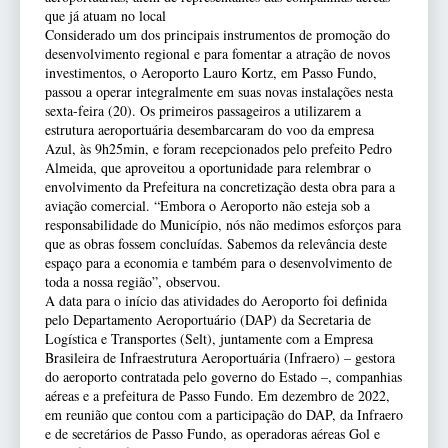
que já atuam no local
Considerado um dos principais instrumentos de promoção do
desenvolvimento regional e para fomentar a atração de novos
investimentos, o Aeroporto Lauro Kortz, em Passo Fundo,
passou a operar integralmente em suas novas instalações nesta
sexta-feira (20). Os primeiros passageiros a utilizarem a
estrutura aeroportuária desembarcaram do voo da empresa
Azul, às 9h25min, e foram recepcionados pelo prefeito Pedro
Almeida, que aproveitou a oportunidade para relembrar o
envolvimento da Prefeitura na concretização desta obra para a
aviação comercial. “Embora o Aeroporto não esteja sob a
responsabilidade do Município, nós não medimos esforços para
que as obras fossem concluídas. Sabemos da relevância deste
espaço para a economia e também para o desenvolvimento de
toda a nossa região”, observou.
A data para o início das atividades do Aeroporto foi definida
pelo Departamento Aeroportuário (DAP) da Secretaria de
Logística e Transportes (Selt), juntamente com a Empresa
Brasileira de Infraestrutura Aeroportuária (Infraero) – gestora
do aeroporto contratada pelo governo do Estado –, companhias
aéreas e a prefeitura de Passo Fundo. Em dezembro de 2022,
em reunião que contou com a participação do DAP, da Infraero
e de secretários de Passo Fundo, as operadoras aéreas Gol e