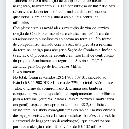
Também houve a instalação de equipamentos de auxílio à
navegação, balizamento a LED e constituição de um pátio para
aeronaves e de um terminal com mais de dois mil metros
quadrados, além de uma subestação e uma central de
utilidades.
Complementam as novidades a execução de vias de serviço
(Seção de Combate a Incêndios e abastecimentos), áreas de
estacionamento e melhorias no acesso ao terminal. No termo
de compromisso firmado com a SAC, está prevista a reforma
do terminal antigo para abrigar a Seção de Combate a Incêndio
(Sescinc). O processo se encontra em fase final de contratação
do projeto. Atualmente a categoria da Sescinc é CAT 5,
atendida pelo Corpo de Bombeiros Militar.
Investimentos
No total, foram investidos R$ 54.908.509,81, cabendo ao
Estado R$ 11.908.509,81, cerca de 22% do total. Além desse
valor, o termo de compromisso determina que também
compete ao Estado a aquisição dos equipamentos e mobiliários
para o terminal (esteiras, balcões, raio x, pórtico e mobiliários
em geral), orçados em aproximadamente R$ 2,5 milhões.
Nesse item, o Estado conseguiu uma cessão de uso não onerosa
dos equipamentos com a Infraero (esteiras, balcões de check-in
e carrossel de bagagens no desembarque), que deverá passar
por modernização (retrofit) no valor de R$ 102 mil. A