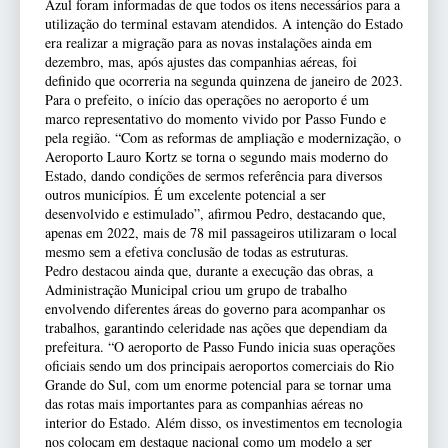
Azul foram informadas de que todos os itens necessários para a
utilização do terminal estavam atendidos. A intenção do Estado
era realizar a migração para as novas instalações ainda em
dezembro, mas, após ajustes das companhias aéreas, foi
definido que ocorreria na segunda quinzena de janeiro de 2023.
Para o prefeito, o início das operações no aeroporto é um
marco representativo do momento vivido por Passo Fundo e
pela região. “Com as reformas de ampliação e modernização, o
Aeroporto Lauro Kortz se torna o segundo mais moderno do
Estado, dando condições de sermos referência para diversos
outros municípios. É um excelente potencial a ser
desenvolvido e estimulado”, afirmou Pedro, destacando que,
apenas em 2022, mais de 78 mil passageiros utilizaram o local
mesmo sem a efetiva conclusão de todas as estruturas.
Pedro destacou ainda que, durante a execução das obras, a
Administração Municipal criou um grupo de trabalho
envolvendo diferentes áreas do governo para acompanhar os
trabalhos, garantindo celeridade nas ações que dependiam da
prefeitura. “O aeroporto de Passo Fundo inicia suas operações
oficiais sendo um dos principais aeroportos comerciais do Rio
Grande do Sul, com um enorme potencial para se tornar uma
das rotas mais importantes para as companhias aéreas no
interior do Estado. Além disso, os investimentos em tecnologia
nos colocam em destaque nacional como um modelo a ser