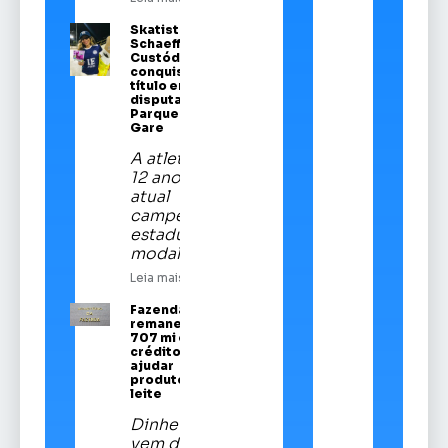
Skatista Alice
Schaeffer
Custódio
conquista
título em
disputa no
Parque da
Gare
A atleta de
12 anos é a
atual
campeã
estadual da
modalidade
Leia mais
Fazenda
remaneja R$
707 mi em
crédito para
ajudar
produtores de
leite
Dinheiro
vem do