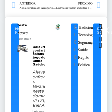
ANTERIOR
PRÓXIMO
Nova estrutura do Aeroporto Lauro Kortz vai impulsionar o desenvolvimento local e regional, avalia prefeito Pedro
Ladrões invadem indústria e acabam presos no bairro Petit Vilage
teste
Tradicionalismo
NOTÍCIAS
CATEGORIAS
REDES
RELACIONADAS
SOCIAI
teste
Tecnologia
Leia mais
Segurança
Coleurb
Saúde
contará com
ônibus para
Região
jogo do Sport
Clube
Política
Gaúcho
Alviverde
enfrentará
o
Veranópolis
neste
domingo,
dia 21, na
Be8 Arena
Leia mais