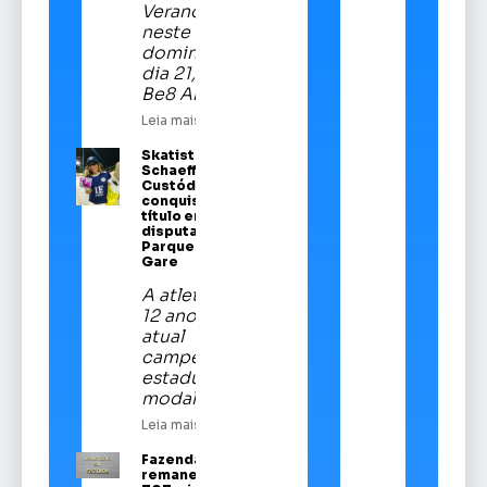
Veranópolis
neste
domingo,
dia 21, na
Be8 Arena
Leia mais
Skatista Alice
Schaeffer
Custódio
conquista
título em
disputa no
Parque da
Gare
A atleta de
12 anos é a
atual
campeã
estadual da
modalidade
Leia mais
Fazenda
remaneja R$