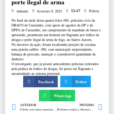
porte ilegal de arma
Polícia
Admsite
fevereiro 9, 2023
10:47
No final da tarde dessa quarta-feira (08), policiais civis da
DRACO de Carazinho, com apoio de agentes da DP e da
DPPA de Carazinho, em cumprimento de mandado de busca e
apreensão, prenderam um homem em flagrante por tráfico de
drogas e porte ilegal de arma de fogo, no bairro Aurora.
No decorrer da ação, foram localizadas porções de cocaína,
uma pistola calibre .380, com numeração surpreendente,
balança de precisão, munição e considerável quantidade de
dinheiro.
O investigado, que já possui antecedentes policiais reiterados
pela prática de tráfico de drogas, foi preso em flagrante e
encaminhado ao sistema prisional.
Facebook
Twitter
WhatsApp
ANTERIOR
PRÓXIMO
Colisão com danos materiais na esquina da Plácido de Castro com a Coronel Pelegrini
Prefeitura realiza a Abertura Oficial do Ano Letivo de 2023 na rede municipal de ensino