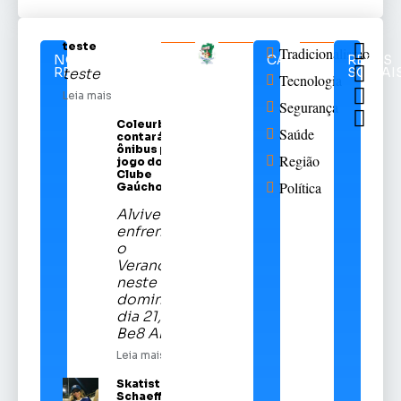
teste
Tradicionalismo
NOTÍCIAS
CATEGORIAS
REDES
RELACIONADAS
SOCIAI
teste
Tecnologia
Leia mais
Segurança
Coleurb
Saúde
contará com
ônibus para
Região
jogo do Sport
Clube
Política
Gaúcho
Alviverde
enfrentará
o
Veranópolis
neste
domingo,
dia 21, na
Be8 Arena
Leia mais
Skatista Alice
Schaeffer