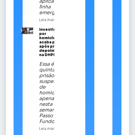
aplicado em
linha
emergencial
Leia mais
Investigado
por
homicídios
acaba preso
após prestar
depoimento
na DHPP
Essa é a
quinta
prisão de
suspeitos
de
homicídios
apenas
nesta
semana em
Passo
Fundo
Leia mais