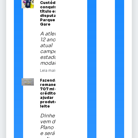
Custódio
conquista
título em
disputa no
Parque da
Gare
A atleta de
12 anos é a
atual
campeã
estadual da
modalidade
Leia mais
Fazenda
remaneja R$
707 mi em
crédito para
ajudar
produtores de
leite
Dinheiro
vem do
Plano Safra
e será